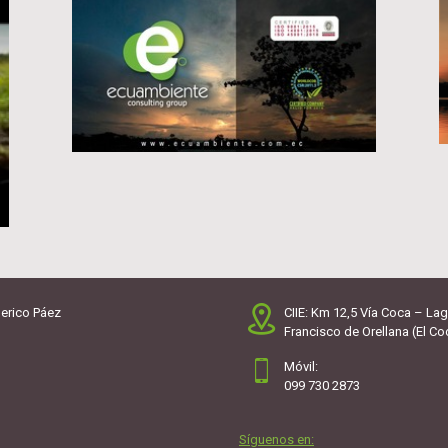
erico Páez
CIIE: Km 12,5 Vía Coca – Lag
Francisco de Orellana (El Co
Móvil:
099 730 2873
Síguenos en: