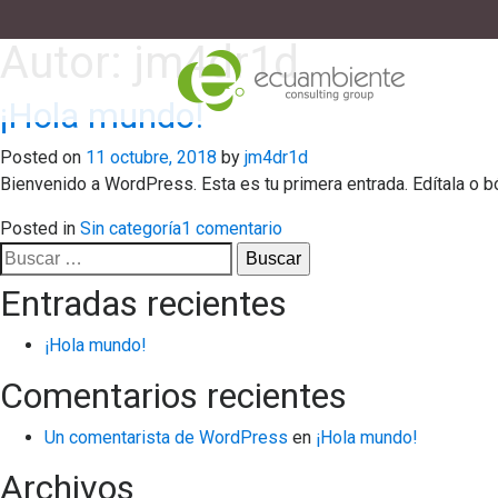
Autor:
jm4dr1d
¡Hola mundo!
ECUAMBIENTE
Posted on
11 octubre, 2018
by
jm4dr1d
Bienvenido a WordPress. Esta es tu primera entrada. Edítala o bó
en
Posted in
Sin categoría
1 comentario
Buscar:
¡Hola
mundo!
Entradas recientes
¡Hola mundo!
Comentarios recientes
Un comentarista de WordPress
en
¡Hola mundo!
Archivos