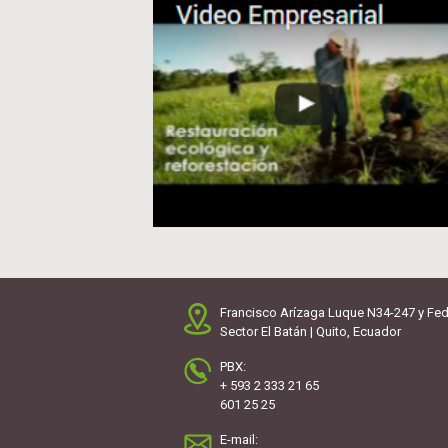
Francisco Arízaga Luque N34-247 y Fed
Sector El Batán | Quito, Ecuador
PBX:
+ 593 2 333 21 65
601 25 25
E-mail: