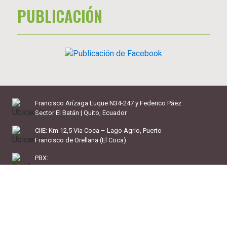
PUBLICACIÓN
Francisco Arízaga Luque N34-247 y Federico Páez
Sector El Batán | Quito, Ecuador
CIIE: Km 12,5 Vía Coca – Lago Agrio, Puerto
Francisco de Orellana (El Coca)
PBX:
+ 593 2 333 21 65
601 25 25
Móvil:
099 730 2873
E-mail: